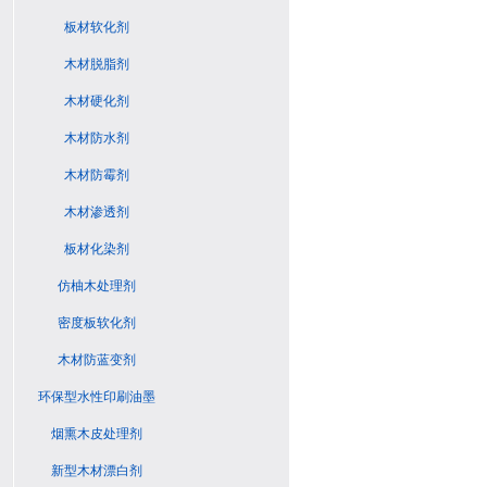
板材软化剂
木材脱脂剂
木材硬化剂
木材防水剂
木材防霉剂
木材渗透剂
板材化染剂
仿柚木处理剂
密度板软化剂
木材防蓝变剂
环保型水性印刷油墨
烟熏木皮处理剂
新型木材漂白剂