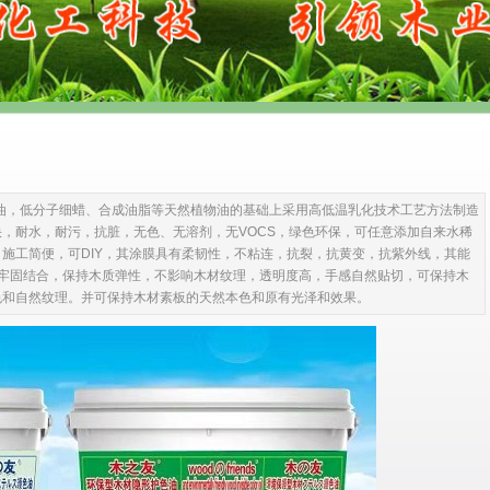
油，低分子细蜡、合成油脂等天然植物油的基础上采用高低温乳化技术工艺方法制造
，耐水，耐污，抗脏，无色、无溶剂，无VOCS，绿色环保，可任意添加自来水稀
施工简便，可DIY，其涂膜具有柔韧性，不粘连，抗裂，抗黄变，抗紫外线，其能
维牢固结合，保持木质弹性，不影响木材纹理，透明度高，手感自然贴切，可保持木
色和自然纹理。并可保持木材素板的天然本色和原有光泽和效果。