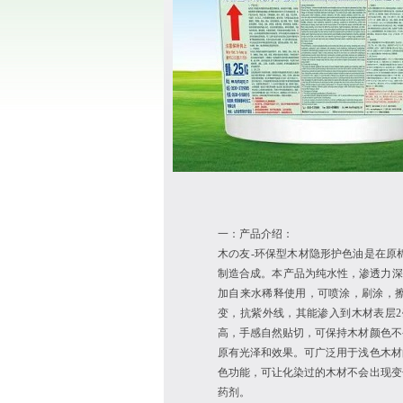
一：产品介绍：
木の友
-
环保型木材隐形护色油是在原
制造合成。本产品为纯水性，渗透力深
加自来水稀释使用，可喷涂，刷涂，
变，抗紫外线，其能渗入到木材表层
2
高，手感自然贴切，可保持木材颜色不
原有光泽和效果。可广泛用于浅色木材
色功能，可让化染过的木材不会出现变
药剂。