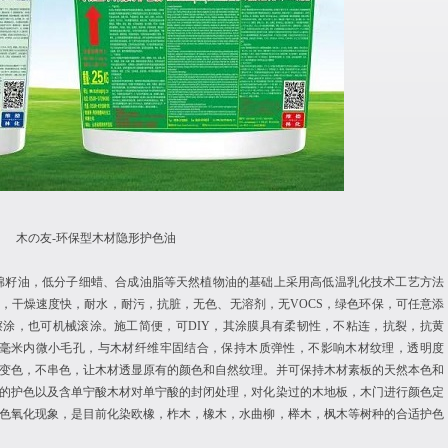
木の友
-
环保型木材隐形护色油
棉籽油，
低分子细蜡、
合成油脂等天然植物油的基础上采用高低温乳化技术工艺方法
，干燥速度快，耐水，耐污，抗脏，无色、无溶剂，无
VOCS
，绿色环保，可任意添
擦涂，也可机械滚涂。施工简便，可
DIY
，其涂膜具有柔韧性，不粘连，抗裂，抗黄
毫米内微小毛孔，与木材纤维牢固结合，保持木质弹性，不影响木材纹理，透明度
变色，不串色，让木材透显原有的颜色和自然纹理。并可保持木材素板的天然本色和
的护色以及含单宁酸木材对单宁酸的封闭处理，对化染过的木地板，木门进行颜色定
色氧化现象，是目前化染欧橡，柞木，橡木，水曲柳，榉木，枫木等树种的合适护色