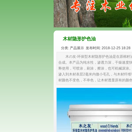
木材隐形护色油
分类: 产品展示 发布时间: 2018-12-25 18:28
木の友-环保型木材隐形护色油是在原棉籽
合成。本产品为纯水性，渗透力深，干燥速度快
释使用，可喷涂，刷涂，擦涂，也可机械滚涂。
渗入到木材表层2毫米内微小毛孔，与木材纤
材颜色不变色，不串色，让木材透显原有的颜