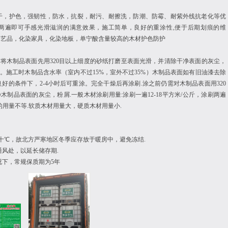
干，护色，强韧性，防水，抗裂，耐污、耐擦洗，防潮、防霉、耐紫外线抗老化等优
两遍即可手感光滑滋润的满意效果，施工简单，良好的
重涂性
,
便于后期划痕的维
工艺品，化染家具，化染地板，单宁酸含量较高的木材护色防护
前将木制品表面先用
320
目以上细度的砂纸打磨至表面光滑，并清除干净表面的灰尘，
晰。施工时木制品含水率（室内不过
15%
，室外不过
35%
）木制品表面如有旧油漆去除
良好的条件下，
2-4
小时后可重涂。完全干燥后再涂刷
.
涂之前仍需对木制品表面用
320
净木制品表面的灰尘，粉屑
.
一般木材涂刷用量
:
涂刷一遍
12-18
平方米
/
公斤，涂刷两遍
的用量不等
.
软质木材用量大，硬质木材用量小
.
十
℃，故北方严寒地区冬季应存放于暖房中，避免冻结
.
通风处，以延长储存期
.
况下，常规保质期为
5
年