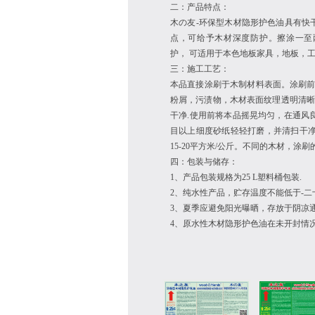
二：产品特点：
木の友
-
环保型木材隐形护色油具有快
点，可给予木材深度防护。擦涂一至
护，
可适用于本色地板家具，地板，
三：施工工艺：
本品直接涂刷于木制材料表面。涂刷
粉屑，污渍物，木材表面纹理透明清
干净
.
使用前将本品摇晃均匀，在通风
目以上细度砂纸轻轻打磨，并清扫干
15-20
平方米
/
公斤。不同的木材，涂刷
四：包装与储存：
1
、产品包装规格为
25 L
塑料桶包装
.
2
、纯水性产品，贮存温度不能低于
-二
3
、夏季应避免阳光曝晒，存放于阴凉
4
、原水性木材隐形护色油在未开封情