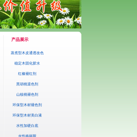
产品展示
蒸煮型木皮通透改色
剂
稳定木固化胶水
红橡褪红剂
黑胡桃退色剂
山核桃褪色剂
环保型木材褪色剂
环保型木材美白液
水性加硬白底
水性格丽斯