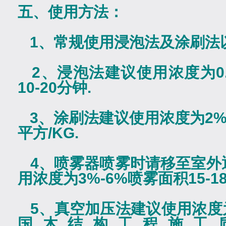
五、使用方法：
1
、常规使用浸泡法及涂刷法
2
、浸泡法建议使用浓度为
0
10-20
分钟
.
3
、涂刷法建议使用浓度为
2
平方
/KG.
4
、喷雾器喷雾时请移至室外
用浓度为
3%-6%
喷雾面积
15-1
5
、真空加压法建议使用浓度
国木结构工程施工