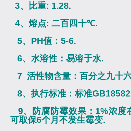
3
、比重
: 1.28.
4
、熔点
: 二百四十
℃
.
5
、
PH
值：
5-6.
6
、水溶性：易溶于水
.
7
活性物含量：
百分之九十
8
、执行标准：标准
GB18582
9
、防腐防霉效果：
1%
浓度
可取保
6
个月不发生霉变
.