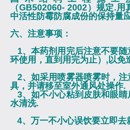
（
GB502060- 2002
）规定
.
用
中活性防霉防腐成份的保持量
六、注意事项：
1
、本药剂用完后注意不要随
环使用，直到用完为止）
,
以免
2
、如采用喷雾器喷雾时，注
具，并请移至室外通风处操作
.
3
、如不小心粘到皮肤和眼睛
水清洗
.
4
、万一不小心误饮要立即去