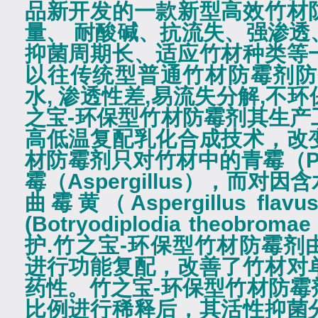
品新开发的一款新型高效竹材
量、
耐酸碱、抗流失、强渗透
抑菌周期长、适应竹材种类等
以往传统型普通竹材防霉剂防
水
,
渗透性差
,
易流失分解
,
不环
之宝
-
环保型竹材防霉剂其生产
高低温复配乳化合成技术，改
材防霉剂只对竹材中的青霉（
P
霉（
Aspergillus
），而对因含
曲霉黄（
Aspergillus flavu
(Botryodiplodia theobromae 
护
.
竹之宝
-
环保型竹材防霉剂
进行功能复配，改善了竹材对
药性。竹之宝
-
环保型竹材防霉
比例进行稀释后，其活性抑菌