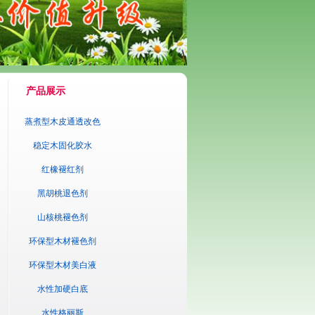
产品展示
蒸煮型木皮通透改色
剂
稳定木固化胶水
红橡褪红剂
黑胡桃退色剂
山核桃褪色剂
环保型木材褪色剂
环保型木材美白液
水性加硬白底
水性格丽斯