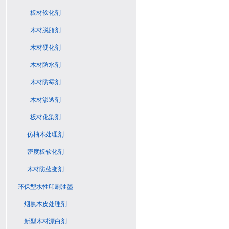
板材软化剂
木材脱脂剂
木材硬化剂
木材防水剂
木材防霉剂
木材渗透剂
板材化染剂
仿柚木处理剂
密度板软化剂
木材防蓝变剂
环保型水性印刷油墨
烟熏木皮处理剂
新型木材漂白剂