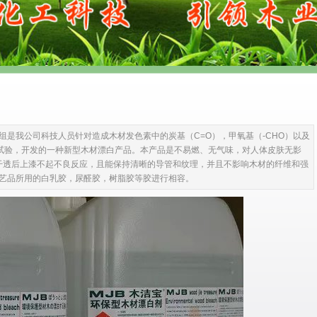
B组是我公司科技人员针对造成木材发色素中的炭基（C=O），甲氧基（-CHO）以及
复试验，开发的一种新型木材漂白产品。本产品是不易燃、无气味，对人体皮肤无影
干透后上漆不起不良反应，且能保持清晰的导管和纹理，并且不影响木材的纤维和强
和工艺品所用的白乳胶，尿醛胶，树脂胶等胶进行相容。