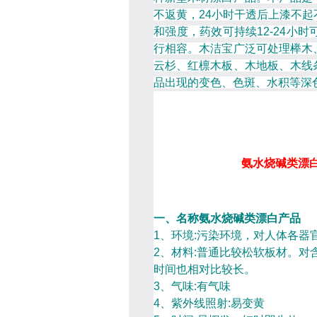
不返黄，24小时干透后上漆不
和强度，药效可持续12-24小
行相容。木洁宝广泛可处理榉木
云杉、红檩木板、木地板、木线
品出现的变色、色斑、水积等深
氨水烧碱类漂
一、名称
氨水烧碱类漂白产品
1
、环境
:
污染环境，对人体各器
2
、材料
:
普通比较松软板材。对
时间也相对比较长。
3
、气味
:
有气味
4
、紫外线照射
:
易变黄