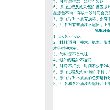
5
、时间
:
易挥发，短时即失效。
6
、漂白过程及效果
:
漂白反应激
品漂色不均，存放一段时间会变
7
、漂白后
:
对木质有损坏，会有
8
、油漆
:
对有些油漆不配伍，上
MJB
环
1
、环境
:
不污染。
2
、材料
:
适用于榉木、枫木、影
木等树种木材。
3
、气味
:
无不良气味
4
、紫外线照射
:
不变黄
5
、时间
:
不挥发，时间不少于
24
6
、漂白过程及效果
:
漂白平稳，
7
、漂白后
:
对木质素的色变进行
8
、油漆
:
和各种油漆匹配好。上