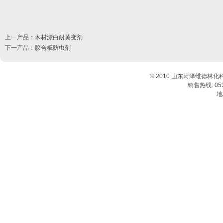
上一产品
：
木材漂白耐黄变剂
下一产品
：
胶合板防虫剂
© 2010 山东菏泽维德林化
销售热线: 0530
地