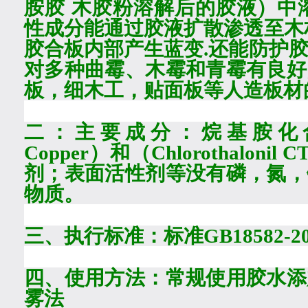
胺胶
木胶粉溶解后的胶液）中
性成分能通过胶液扩散渗透至木
胶合板内部产生蓝变
.
还能防护
对多种曲霉、木霉和青霉有良好
板，细木工，贴面板等人造板材
二：主要成分：烷基胺化
Copper
）和（
Chlorothalonil C
剂；表面活性剂等没有磷，氮，
物质。
三、执行标准：标准
GB18582-2
四、使用方法：常规使用胶水添
雾法