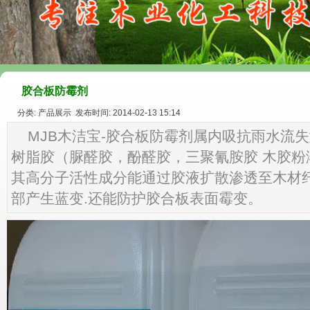
胶合板防霉剂
分类: 产品展示 发布时间: 2014-02-13 15:14
MJB木洁宝-胶合板防霉剂属内吸抗雨水流
树脂胶（脲醛胶，酚醛胶，三聚氰胺胶 木胶粉
其高分子活性成分能通过胶液扩散渗透至木材纤
部产生蓝变.还能防护胶合板表面霉变。