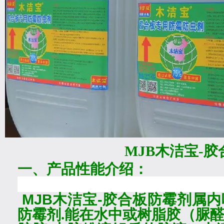
MJB木洁宝-
一、产品性能介绍：
MJB木洁宝-胶合板防霉剂
属内
防霉剂
.
能在水中或树脂胶（脲