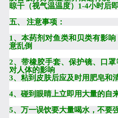
晾干（视气温温度）
1-4
小时后
五、
注意事项：
1
、本药剂对鱼类和贝类有影响
意乱倒
2
、带橡胶手套、保护镜、口罩
对人体的影响
3
、粘到皮肤后应及时用肥皂和
4
、碰到眼睛上立即用大量的自
5
、万一误饮要大量喝水，不要