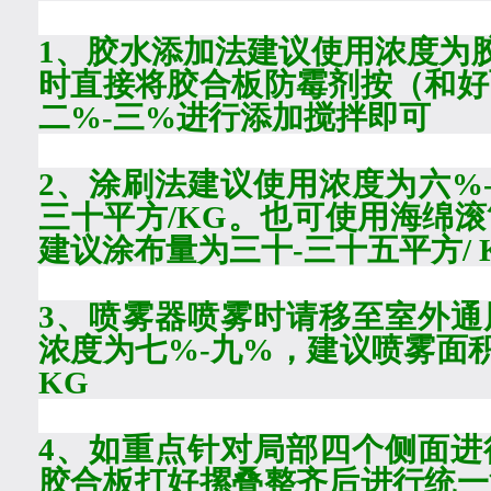
1
、胶水添加法建议使用浓度为
时直接将胶合板防霉剂按（和好
二%-三%
进行添加搅拌即可
2
、涂刷法建议使用浓度为
六%
三十
平方
/KG
。也可使用海绵滚
建议涂布量为
三十-三十五
平方
/
3
、喷雾器喷雾时请移至室外通
浓度为
七%-九%
，建议喷雾面
KG
4
、如重点针对局部四个侧面进
胶合板打好摞叠整齐后进行统一