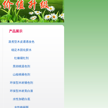
产品展示
蒸煮型木皮通透改色
剂
稳定木固化胶水
红橡褪红剂
黑胡桃退色剂
山核桃褪色剂
环保型木材褪色剂
环保型木材美白液
水性加硬白底
水性格丽斯