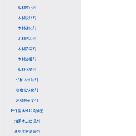
板材软化剂
木材脱脂剂
木材硬化剂
木材防水剂
木材防霉剂
木材渗透剂
板材化染剂
仿柚木处理剂
密度板软化剂
木材防蓝变剂
环保型水性印刷油墨
烟熏木皮处理剂
新型木材漂白剂