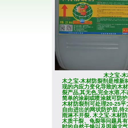
木之宝
-
木
木之宝
-
木材防裂剂
是维新
现的内应力变化导致的木材
裂产品
,
其无色
,
完全水溶
,
不
简单的涂刷或喷涂就可防护
木材防裂剂
可处理
20-25
平
自由进出的网状防护层
,
待
2
雨淋不开裂
.
木之宝
-
木材防
木质干裂、龟裂等问题具有
时的自然干燥以及因南北