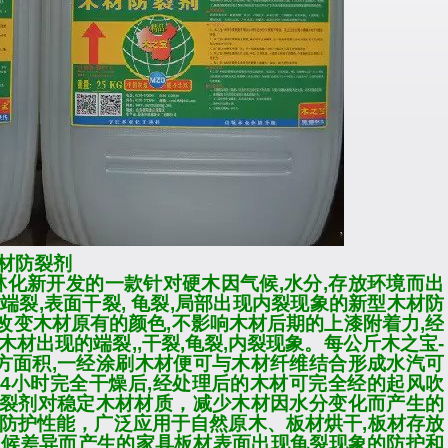
材防裂剂
林化新开发的一款针对硬木因气候
,
水分
,
存放环境而出
端裂
,
表面干裂
,
龟裂
,
局部出现内裂现象的新型木材防
改变木材原有的颜色
,
不影响木材后期的上漆附着力
,
经
木材出现的端裂
,,
干裂
,
龟裂
,
内裂现象。每公斤木之宝
-
方面积
,
一经涂刷木材便可与木材纤维结合形成水汽可
4
小时完全干燥后
,
经处理后的木材可完全经的起风吹
裂剂
对稳定木材材质，减少木材因水分变化而产生的
防护性能，广泛应用于自然原木、板材烘干
,
板材存放
气候差异而产生的家具板材表面出现龟裂现象的防护和