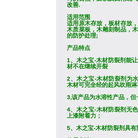
改善
.
适用范围
适用原木存放，板材存放
木质菜板，木雕刻制品，
的防护处理
;
产品特点
1
、木之宝
-
木材防裂剂
能让
材不在继续开裂
2
、木之宝
-
木材防裂剂
为
木材可完全经的起风吹雨淋
3,
该产品为水溶性产品，但
4
、木之宝
-
木材防裂剂
无
上漆附着力；
5
、木之宝
-
木材防裂剂
具有