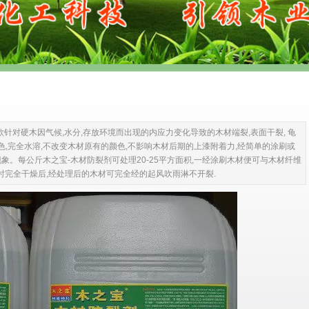
针对硬木因气候,水分,存放环境而出现的内应力变化导致的木材端裂,表面干裂, 龟
色,完全水溶,不改变木材原有的颜色,不影响木材后期的上漆附着力,经简单的涂刷或
现象。每公斤木之宝-木材防裂剂可处理20-25平方面积,一经涂刷木材便可与木材纤维
时完全干燥后,经处理后的木材可完全经的起风吹雨淋不开裂.