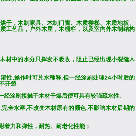
，烘干，木制家具、木制门窗、木质楼梯、木质地板、
木质工艺品，户外木屋，木栅栏，以及室内外木制结构
木材中的水分只挥发不吸收，阻止已经出现小裂缝木
水溶性
,
操作时可兑水稀释
,
但一经涂刷处理
24
小时后的
不开裂
一经涂刷接触于木材干燥后便可具有较强疏水性
.
色
,
完全水溶
,
不改变木材原有的颜色
,
不影响木材后期的
附着力和弹性，耐热、耐老化性能；