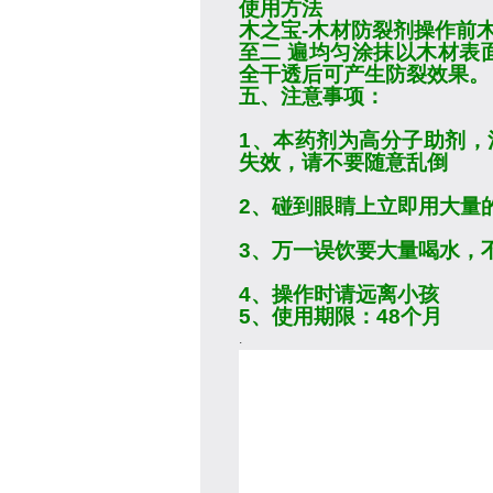
使用方法
木之宝
-
木材防裂剂
操作前
至二
遍均匀涂抹以木材表
全干透后可产生防裂效果。
五、注意事项：
1
、本药剂为高分子助剂，
失效，请不要随意乱倒
2
、碰到眼睛上立即用大量
3
、万一误饮要大量喝水，
4
、操作时请远离小孩
5
、使用期限：
48
个月
.