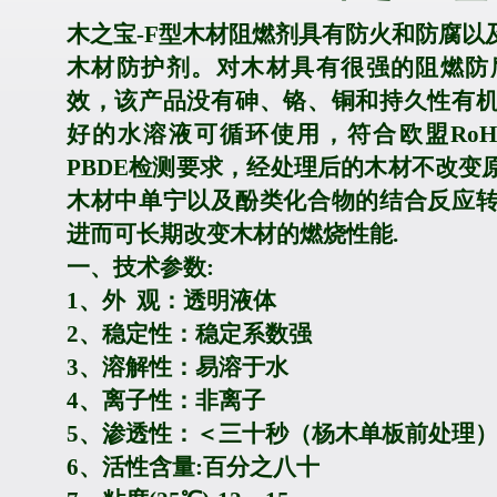
木之宝
-F
型木材阻燃剂具有防火和防腐以
木材防护剂。对木材具有很强的阻燃防
效，该产品没有砷、铬、铜和持久性有
好的水溶液可循环使用，符合欧盟
RoH
PBDE
检测要求，经处理后的木材不改变
木材中单宁以及酚类化合物的结合反应
进而可长期改变木材的燃烧性能.
一、技术参数
:
1
、外
观：透明液体
2
、稳定性：稳定系数强
3
、溶解性：易溶于水
4
、离子性：非离子
5
、渗透性：＜
三十
秒（杨木单板前处理
6
、活性含量
:百分之八十