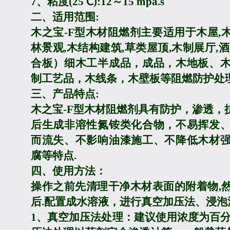
7
、粘度
(25
℃
):12
～
15 mpa.s
二、适用范围
:
木之宝
-F
型木材阻燃剂主要适用于木屋
,
林景观
,
木结构建筑
,
草类屋顶
,
木制展厅
,
酒
合板）细木工半成品，成品，木地板、
制工艺品，木线条，木壁板等阻燃防护处理
三、产品特点
:
木之宝
-F
型木材阻燃剂具有防护，渗透，
后生成非溶性氮铵类化合物，不易挥发
而流失、不影响油漆施工、不降低木材
腐等特点.
四、使用方法：
操作之前先清理干净木材表面的附着物
,
后
.
配置成水溶液，进行真空加压法、浸泡
1
、真空加压法处理：建议使用浓度为百