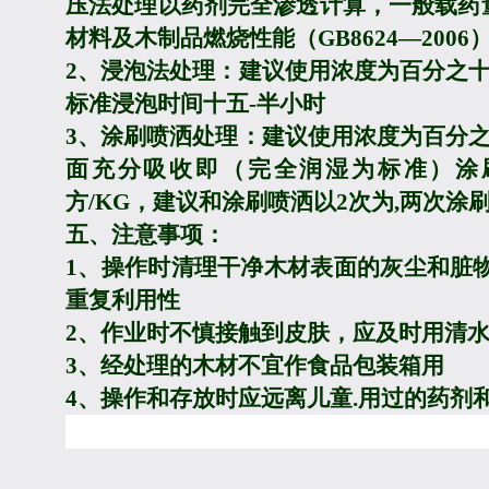
压法处理以药剂完全渗透计算，一般载药
材料及木制品燃烧性能（
GB8624—2006
2
、浸泡法处理：建议使用浓度为
百分之十
标准浸泡时间
十五-半小时
3
、涂刷喷洒处理：建议使用浓度为百分
面充分吸收即（完全润湿为标准）涂
方
/KG
，建议和涂刷喷洒以
2
次为
,
两次涂
五、注意事项：
1
、操作时清理干净木材表面的灰尘和脏
重复利用性
2
、作业时不慎接触到皮肤，应及时用清
3
、经处理的木材不宜作食品包装箱用
4
、操作和存放时应远离儿童
.
用过的药剂