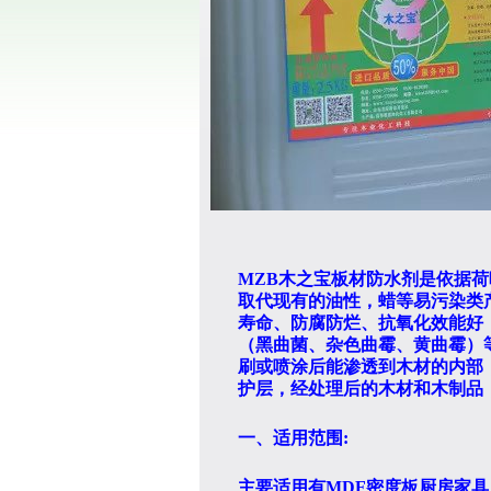
MZB
木之宝板材防水剂是依据荷
取代现有的油性，蜡等易污染类
寿命、防腐防烂、抗氧化效能好
（黑曲菌、杂色曲霉、黄曲霉）
刷或喷涂后能渗透到木材的内部
护层，经处理后的木材和木制品
一、适用范围
:
主要适用有
MDF
密度板厨房家具