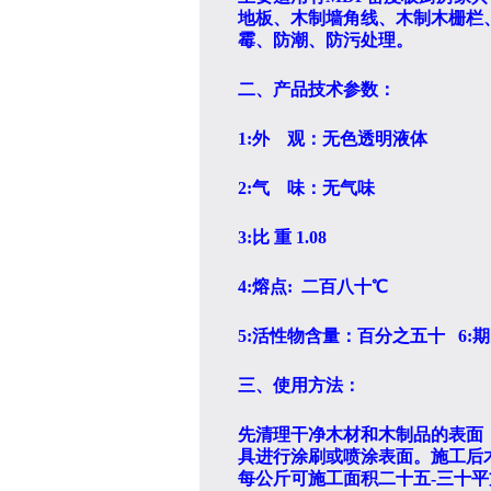
地板、木制墙角线、木制木栅栏
霉、防潮、防污处理。
二、产品技术参数：
1:
外 观：无色透明液体
2:
气 味：无气味
3:
比
重
1.08
4:
熔点
:
二百八十
℃
5:
活性物含量：
百分之五十
6:
期
三、使用方法：
先清理干净木材和木制品的表面
具进行涂刷或喷涂表面。施工后
每公斤可施工面积
二十五-三十
平