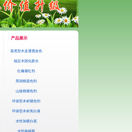
产品展示
蒸煮型木皮通透改色
剂
稳定木固化胶水
红橡褪红剂
黑胡桃退色剂
山核桃褪色剂
环保型木材褪色剂
环保型木材美白液
水性加硬白底
水性格丽斯