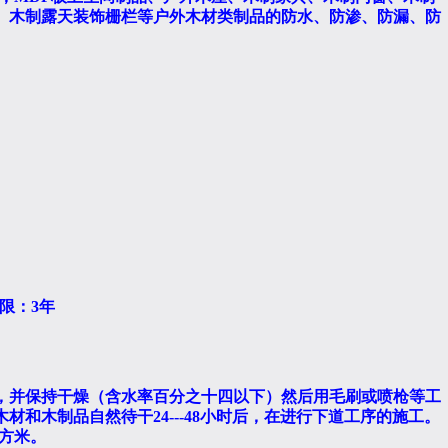
、木制露天装饰栅栏等户外木材类制品的防水、防渗、防漏、防
限：
3
年
，并保持干燥（含水率
百分之十四
以下）然后用毛刷或喷枪等工
木材和木制品自然待干
24---48
小时后，在进行下道工序的施工。
方米。