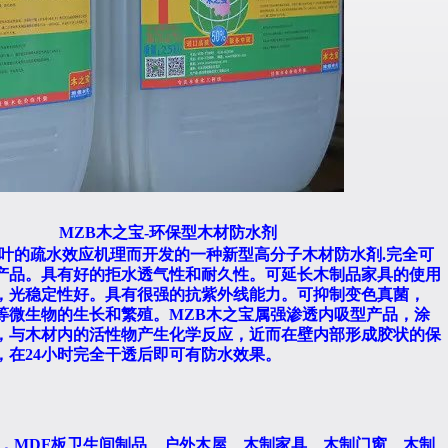
MZB
木之宝
-
环保型木材防水剂
叶的疏水效应机理而开发的一种新型高分子木材防水剤
.
完全可
产品。具有好的拒水透气性和耐久性。可延长木制品家具的使用
，光稳定性好。具有很强的抗紫外线能力。可抑制变色真菌，
等微生物的生长和繁殖。
MZB
木之宝属强渗透内吸型产品，涂
，与木材内的活性物产生化学反应，近而在壁内部形成胶状的保
，在
24
小时完全干透后即可有防水效果。
，
MDF
板卫生间制品、户外木屋、木制家具、木制门窗、木制