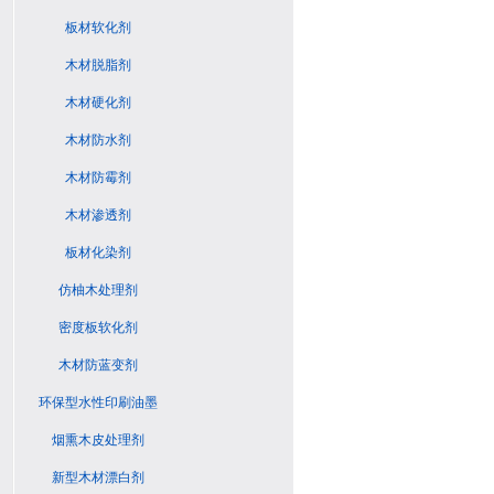
板材软化剂
木材脱脂剂
木材硬化剂
木材防水剂
木材防霉剂
木材渗透剂
板材化染剂
仿柚木处理剂
密度板软化剂
木材防蓝变剂
环保型水性印刷油墨
烟熏木皮处理剂
新型木材漂白剂