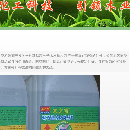
效应机理而开发的一种新型高分子木材防水剤.完全可取代现有的油性，蜡等易污染类
木制品家具的使用寿命、防腐防烂、抗氧化效能好，光稳定性好。具有很强的抗紫外
色曲霉、黄曲霉）等微生物的生长和繁殖。